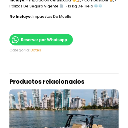
Incluye:
• Tripulación Certificada
, • Combustible
, •
Pólizas De Seguro Vigente
, • 13 Kg De Hielo
No Incluye:
Impuestos De Muelle
Reservar por Whatsapp
Categoría:
Botes
Productos relacionados