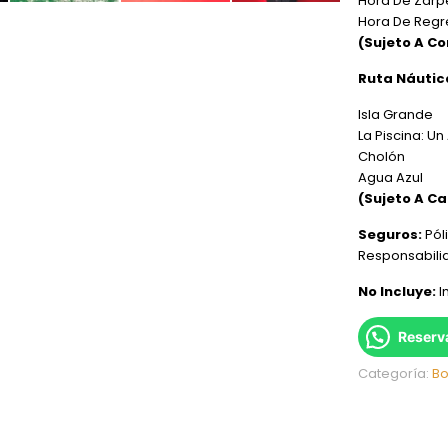
Hora De Zarp
Hora De Regr
(Sujeto A Co
Ruta Náutic
Isla Grande
La Piscina: Un
Cholón
Agua Azul
(Sujeto A Ca
Seguros:
Pól
Responsabilid
No Incluye:
I
Reserv
Categoría:
Bo