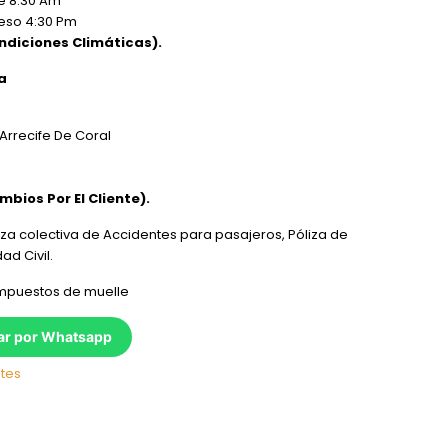
e 8:30 Am
eso 4:30 Pm
ndiciones Climáticas).
a
 Arrecife De Coral
mbios Por El Cliente).
iza colectiva de Accidentes para pasajeros, Póliza de
ad Civil.
mpuestos de muelle
ar por Whatsapp
tes