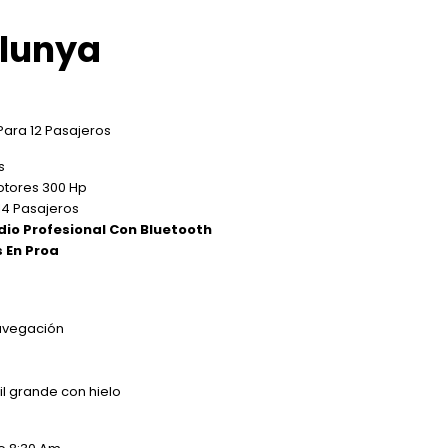
lunya
Para 12 Pasajeros
s
otores 300 Hp
14 Pasajeros
dio Profesional Con Bluetooth
 En Proa
avegación
il grande con hielo