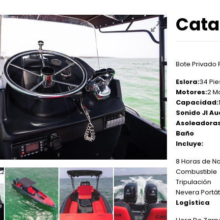
Cata
Bote Privado 
Eslora:
34 Pie
Motores:
2 M
Capacidad:
Sonido Jl Au
Asoleadoras
Baño
Incluye:
8 Horas de N
Combustible
Tripulación
Nevera Portát
Logística