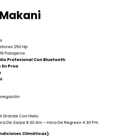
 Makani
es
otores 250 Hp
16 Pasajeros
dio Profesional Con Bluetooth
 En Proa
a
l
avegación
il Grande Con Hielo
ora De Zarpe 8:30 Am – Hora De Regreso 4:30 Pm
ndiciones Climáticas).