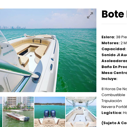
Bote
Eslora:
38 Pi
Motores:
2 M
Capacidad:
Sonido Jl Au
Asoleadoras
Baño En Pro
Mesa Centra
Incluye:
8 Horas De N
Combustible
Tripulación
Nevera Portát
Logística:
H
(Sujeto A Co