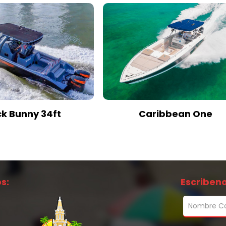
ck Bunny 34ft
Caribbean One
s:
Escribeno