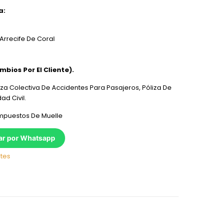
a:
 Arrecife De Coral
mbios Por El Cliente).
iza Colectiva De Accidentes Para Pasajeros, Póliza De
ad Civil.
mpuestos De Muelle
ar por Whatsapp
tes