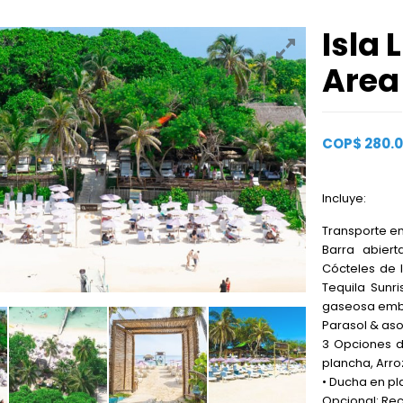
Isla
Area
COP$
280.
Incluye:
⁠Transporte 
⁠Barra abier
Cócteles de l
Tequila Sunri
gaseosa embo
Parasol & as
⁠3 Opciones 
plancha, Arro
• Ducha en pla
Opcional: Rec