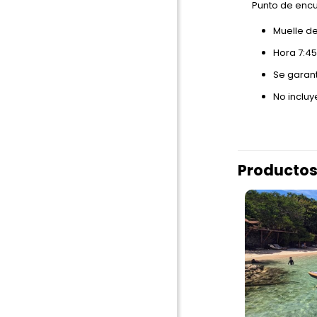
Punto de enc
Muelle d
Hora 7:4
Se garant
No incluy
Productos