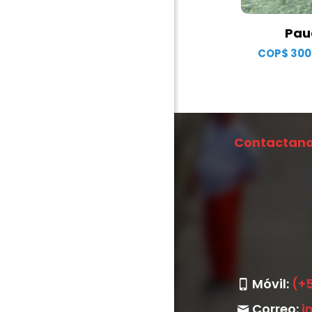
Pau
COP$
300
Contactano
Móvil:
(+
Correo:
i