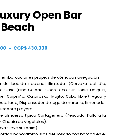
 Luxury Open Bar
 Beach
Rango
000
-
COP$
430.000
de
precios:
desde
en embarcaciones propias de cómoda navegación
COP$ 280.000
ta de bebida nacional ilimitada: (Cerveza del día,
a Casa (Piña Colada, Coco Loco, Gin Tonic, Daiquirí,
hasta
se, Caipiriña, Caipiroska, Mojito, Cuba libre), Agua y
COP$ 430.000
tellada, Dispensador de jugo de naranja, Limonada,
oleadora playera,
de almuerzo típico Cartagenero (Pescado, Pollo a la
z Chaufa de vegetales),
ya (lleve su toalla)
orrido panorámico Islas del Rosario con parada en el