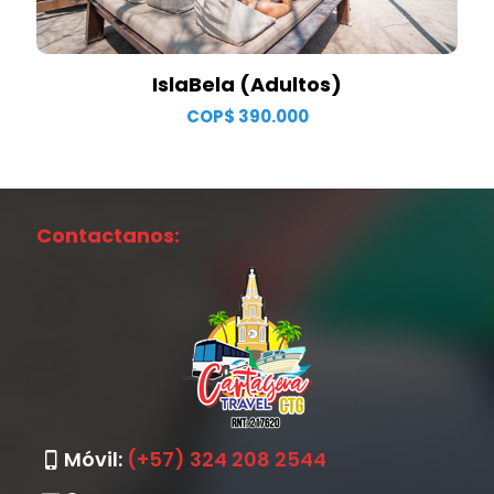
IslaBela (Adultos)
COP$
390.000
Contactanos:
Móvil:
(+57) 324 208 2544