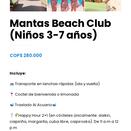
Mantas Beach Club
(Niños 3-7 años)
COP$
280.000
Incluye:
Transporte en lanchas rápidas (ida y vuelta)
Coctel de bienvenida o limonada
Traslado Al Acuario
Happy Hour 2×1 (en cócteles únicamente: daikiri,
caipiriña, margarita, cuba libre, caipiroska). De 11 a.m a 12
p.m