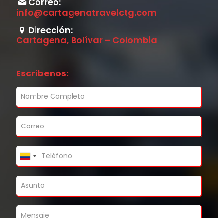
Correo:
info@cartagenatravelctg.com
Dirección:
Cartagena, Bolívar – Colombia
Escribenos: